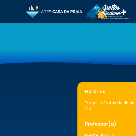
Horários
Terças e Sextas de 11h às
12h
Professor(a)
Mestre Brasília