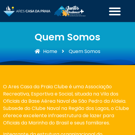
Quem Somos
Home
Quem Somos
O Ares Casa da Praia Clube é uma Associação
Recreativa, Esportiva e Social, situada na Vila dos
Oficiais da Base Aérea Naval de São Pedro da Aldeia.
Subsede do Clube Naval na Região dos Lagos, o Clube
oferece excelente infraestrutura de lazer para
Oficiais da Marinha do Brasil e seus familiares.
Integrante da estrutura organizacional do